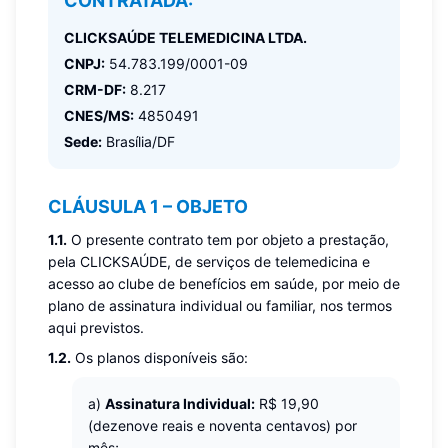
CONTRATADA:
CLICKSAÚDE TELEMEDICINA LTDA.
CNPJ:
54.783.199/0001-09
CRM-DF:
8.217
CNES/MS:
4850491
Sede:
Brasília/DF
CLÁUSULA 1 – OBJETO
1.1.
O presente contrato tem por objeto a prestação,
pela CLICKSAÚDE, de serviços de telemedicina e
acesso ao clube de benefícios em saúde, por meio de
plano de assinatura individual ou familiar, nos termos
aqui previstos.
1.2.
Os planos disponíveis são:
a)
Assinatura Individual:
R$ 19,90
(dezenove reais e noventa centavos) por
mês;